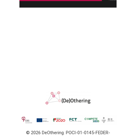
Disseminação
France and United Ki
Agenda
Italy: Lampedusa and
Contactos
Mediterranean
© 2026 DeOthering. POCI-01-0145-FEDER-