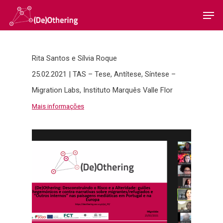
Rita Santos e Sílvia Roque
Hit enter to search or ESC to close
25.02.2021 | TAS – Tese, Antítese, Síntese –
Migration Labs, Instituto Marquês Valle Flor
Home
Mais informações
Sobre
Equipa
Overview
Cases
Funding
Team
Publicações
Host Institution
Consultants
Portugal
Impacto e
Visiting Fellows
Germany: Cologne