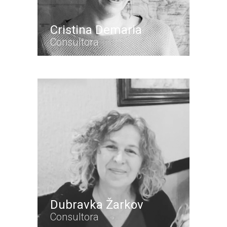
Cristina Demaria
Consultora
Dubravka Žarkov
Consultora