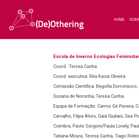
HOME
SOB
Escola de Inverno Ecologias Feminista
Coord.: Teresa Cunha
Coord. executiva: Rita Kacia Oliveira
Comissão Científica: Begoña Dorronsoro; Cri
Hit enter to search or ESC to close
Susana de Noronha; Teresa Cunha.
Equipa de Formação: Carmo Gê Pereira, Cata
Carvalho, Filipa Alves, Gaia Giuliani, Gea
Coimbra, Paolo Gorgoni/Paula Lovely, Paul
Tatiana Moura, Teresa Cunha, Tiago Rolin