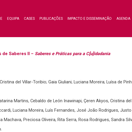
RE
EQUIPA
CASES
PUBLICAÇÕES
IMPACTO E DISSEMINAÇÃO
AGENDA
s de Saberes II –
Saberes e Práticas para a C[u]idadania
stina del Villar-Toribio; Gaia Giuliani; Luciana Moreira; Luísa de Pinho
rina Martins, Cebaldo de León Inawinapi, Çeren Akyos, Cristina del V
 Piccardi, Luciana Moreira, Luís Fernandes, José João Rodrigues, Justo
a Machava, Preciosa Oliveira, Rita Serra, Rosa Rodrigues, Sandra Sil
o.