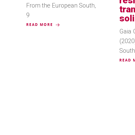
res
From the European South,
tra
9
soli
READ MORE
Gaia G
(2020
South
READ 