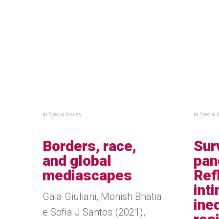
in
in
Special Issues
Special 
Borders, race,
Sur
and global
pan
mediascapes
Ref
int
Gaia Giuliani, Monish Bhatia
ineq
e Sofia J Santos (2021),