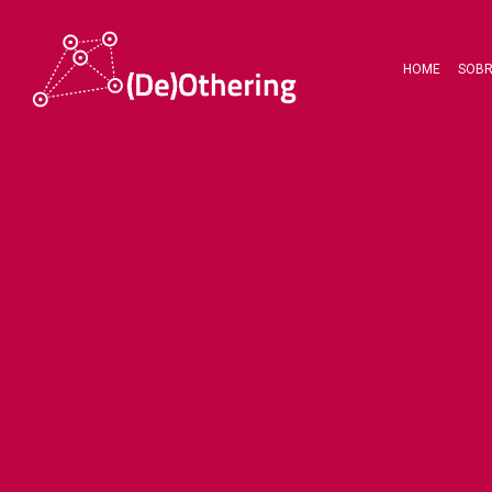
HOME
SOB
Hit enter to search or ESC to close