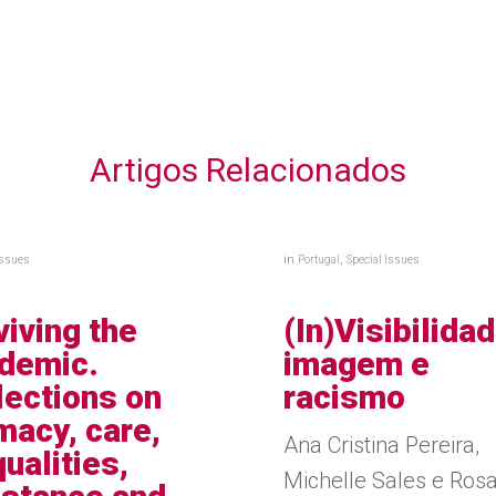
Artigos Relacionados
in
,
Issues
Portugal
Special Issues
viving the
(In)Visibilida
demic.
imagem e
lections on
racismo
imacy, care,
Ana Cristina Pereira,
ualities,
Michelle Sales e Ros