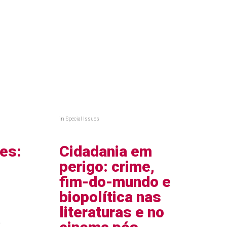
in
Special Issues
des:
Cidadania em
perigo: crime,
fim-do-mundo e
biopolítica nas
literaturas e no
a