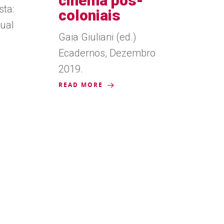
cinema pós-
sta:
coloniais
sual
Gaia Giuliani (ed.)
Ecadernos, Dezembro
2019.
READ MORE