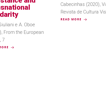
istance and
Cabecinhas (2020), Vi
nsnational
Revista de Cultura Vi
darity
READ MORE
iuliani e A. Oboe
), From the European
, 7
MORE