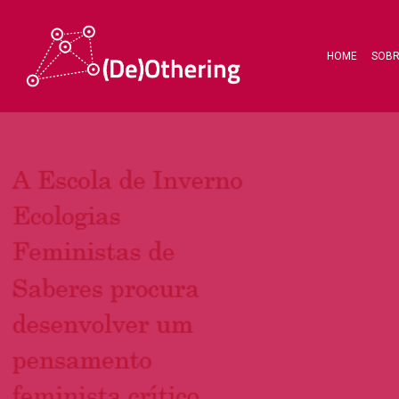
HOME
SOB
Hit enter to search or ESC to close