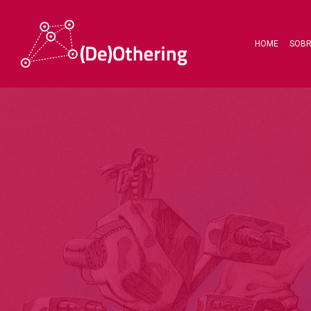
HOME
SOB
Hit enter to search or ESC to close