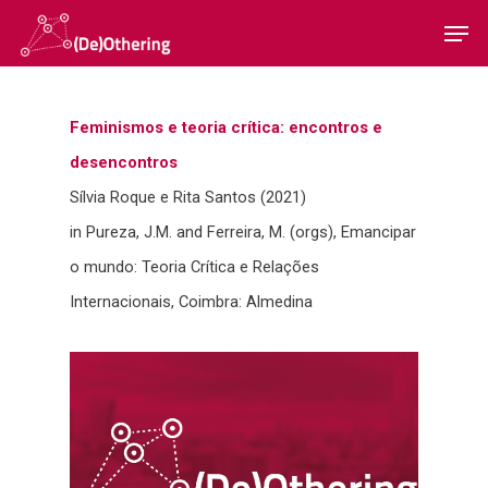
Feminismos e teoria crítica: encontros e
Hit enter to search or ESC to close
desencontros
Sílvia Roque e Rita Santos (2021)
in Pureza, J.M. and Ferreira, M. (orgs), Emancipar
Home
o mundo: Teoria Crítica e Relações
Sobre
Internacionais, Coimbra: Almedina
Equipa
Overview
Cases
Funding
Team
Publicações
Host Institution
Consultants
Portugal