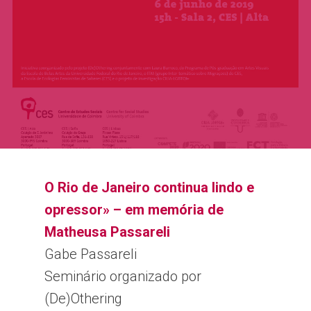
Sobre
Equipa
Overview
Cases
Funding
Team
Publicações
Host Institution
Consultants
Portugal
Impacto e
Visiting Fellows
Germany: Cologne
Disseminação
France and United Ki
O Rio de Janeiro continua lindo e
Agenda
Italy: Lampedusa and
opressor» – em memória de
Contactos
Mediterranean
Matheusa Passareli
Gabe Passareli
Seminário organizado por
(De)Othering