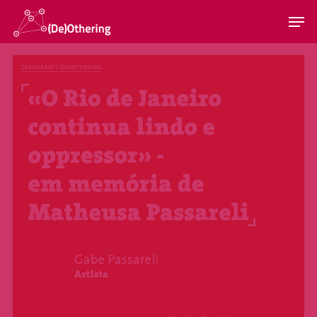
Hit enter to search or ESC to close
Home