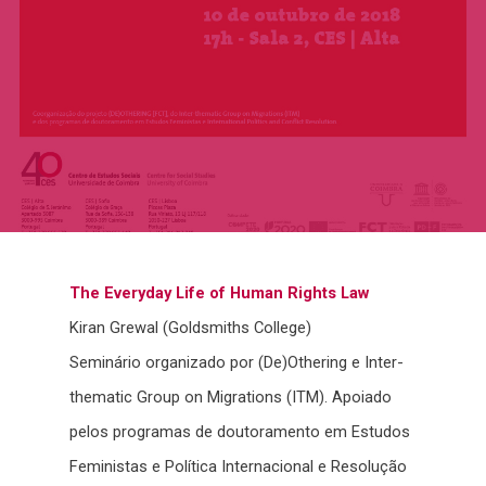
Home
The Everyday Life of Human Rights Law
Sobre
Kiran Grewal (Goldsmiths College)
Equipa
Overview
Seminário organizado por (De)Othering e Inter-
Cases
thematic Group on Migrations (ITM). Apoiado
Funding
Team
pelos programas de doutoramento em Estudos
Publicações
Host Institution
Consultants
Portugal
Feministas e Política Internacional e Resolução